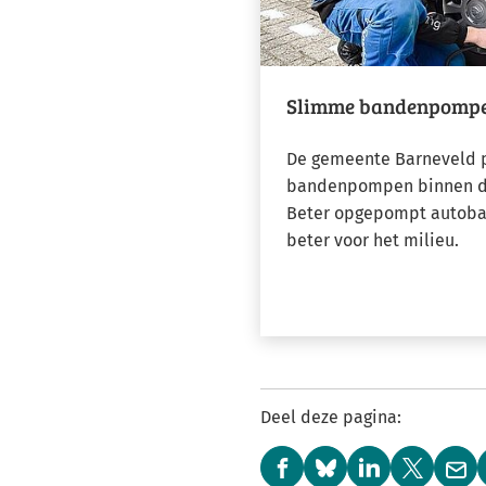
Slimme bandenpompe
De gemeente Barneveld p
bandenpompen binnen d
Beter opgepompt autoban
beter voor het milieu.
Deel deze pagina:
(Verwijst
(Verwijst
(Verwijst
(Verwijst
(Ver