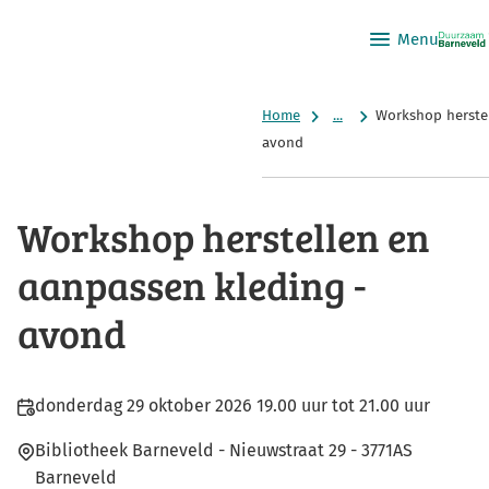
Menu
Home
...
Workshop herstel
avond
Workshop herstellen en
aanpassen kleding -
avond
Datum
donderdag 29 oktober 2026 19.00 uur tot 21.00 uur
en
Locatie
Bibliotheek Barneveld
-
Nieuwstraat 29
-
3771AS
tijd:
Barneveld