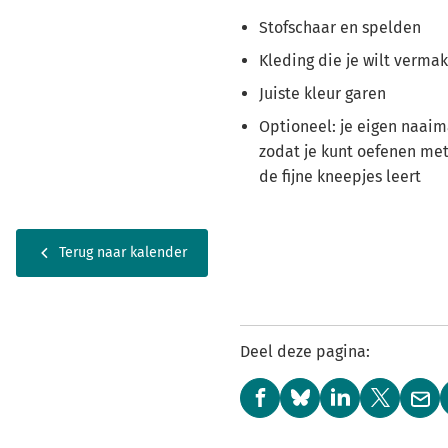
Stofschaar en spelden
Kleding die je wilt vermak
Juiste kleur garen
Optioneel: je eigen naaima
zodat je kunt oefenen met
de fijne kneepjes leert
Terug naar kalender
Deel deze pagina:
(Verwijst
(Verwijst
(Verwijst
(Verwijst
(Ver
naar
naar
naar
naar
naa