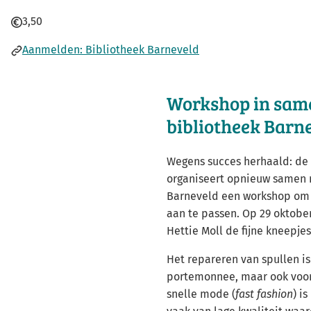
Entree
3,50
Link
(Verwijst
Aanmelden: Bibliotheek Barneveld
naar
een
Workshop in sam
externe
website)
bibliotheek Barn
Wegens succes herhaald: d
organiseert opnieuw samen 
Barneveld een workshop om k
aan te passen. Op 29 oktober
Hettie Moll de fijne kneepje
Het repareren van spullen i
portemonnee, maar ook voor 
snelle mode (
fast fashion
) i