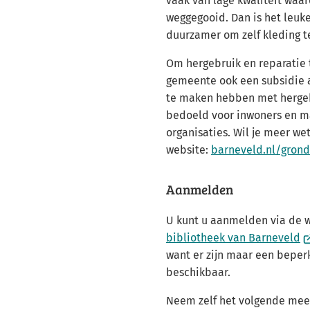
vaak van lage kwaliteit waar
weggegooid. Dan is het leuk
duurzamer om zelf kleding t
Om hergebruik en reparatie 
gemeente ook een subsidie a
te maken hebben met hergebr
bedoeld voor inwoners en m
organisaties. Wil je meer we
website:
barneveld.nl/grond
Aanmelden
U kunt u aanmelden via de 
(V
bibliotheek van Barneveld
n
want er zijn maar een beper
e
beschikbaar.
e
Neem zelf het volgende mee
w