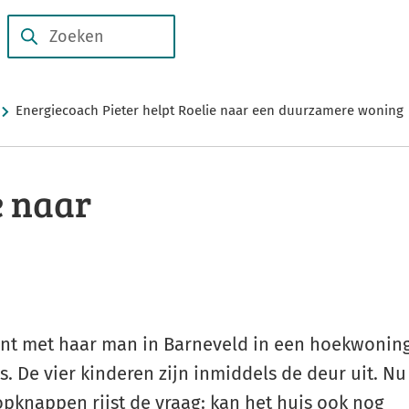
Subsidies
Duurzame
en
Zoeken
Wanneer
verhalen
regelingen
resultaten
beschikbaar
Energiecoach Pieter helpt Roelie naar een duurzamere woning
zijn
kun
je
e naar
hierdoor
navigeren
door
pijl
omhoog
en
nt met haar man in Barneveld in een hoekwonin
omlaag
s. De vier kinderen zijn inmiddels de deur uit. Nu
te
pknappen rijst de vraag: kan het huis ook nog
gebruiken.