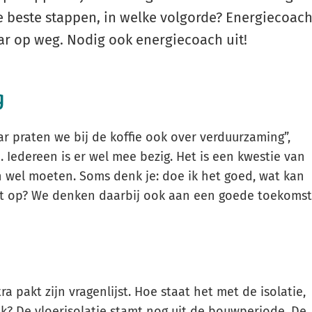
e beste stappen, in welke volgorde? Energiecoac
Gebruik
de
haar op weg. Nodig ook energiecoach uit!
enter-
toets
g
om
een
waarde
ar praten we bij de koffie ook over verduurzaming”,
te
. Iedereen is er wel mee bezig. Het is een kwestie van
selecteren.
 wel moeten. Soms denk je: doe ik het goed, wat kan
het op? We denken daarbij ook aan een goede toekomst
ra pakt zijn vragenlijst. Hoe staat het met de isolatie,
ik? De vloerisolatie stamt nog uit de bouwperiode. De