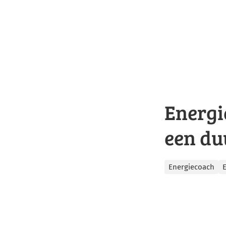
Energi
een d
Categorieën
Energiecoach
E