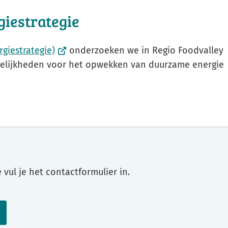
giestrategie
(Verwijst
giestrategie)
onderzoeken we in Regio Foodvalley
naar
gelijkheden voor het opwekken van duurzame energie
een
externe
website)
vul je het contactformulier in.