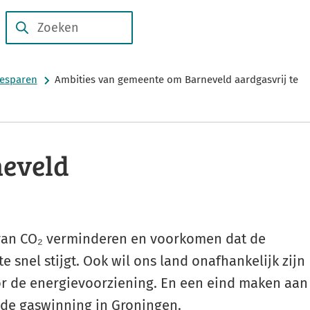
Subsidies
Duurzame
en
Zoeken
Wanneer
verhalen
regelingen
resultaten
beschikbaar
besparen
Ambities van gemeente om Barneveld aardgasvrij te
zijn
kun
je
hierdoor
neveld
navigeren
door
pijl
omhoog
 van CO₂ verminderen en voorkomen dat de
en
 snel stijgt. Ook wil ons land onafhankelijk zijn
omlaag
r de energievoorziening. En een eind maken aan
te
de gaswinning in Groningen.
gebruiken.