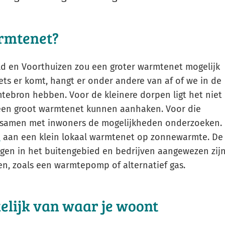
Gebruik
de
rmtenet?
enter-
toets
d en Voorthuizen zou een groter warmtenet mogelijk
om
iets er komt, hangt er onder andere van af of we in de
een
ebron hebben. Voor de kleinere dorpen ligt het niet
waarde
 een groot warmtenet kunnen aanhaken. Voor die
te
 samen met inwoners de mogelijkheden onderzoeken.
selecteren.
d
aan een klein lokaal warmtenet op zonnewarmte. De
gen in het buitengebied en bedrijven aangewezen zij
en, zoals een warmtepomp of alternatief gas.
lijk van waar je woont