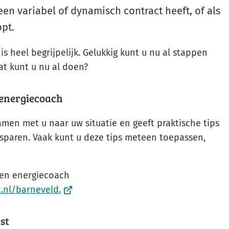
een variabel of dynamisch contract heeft, of als
Gebruik
opt.
de
enter-
is heel begrijpelijk. Gelukkig kunt u nu al stappen
toets
at kunt u nu al doen?
om
een
 energiecoach
waarde
te
amen met u naar uw situatie en geeft praktische tips
selecteren.
sparen. Vaak kunt u deze tips meteen toepassen,
een energiecoach
(Verwijst
.nl/barneveld.
naar
een
est