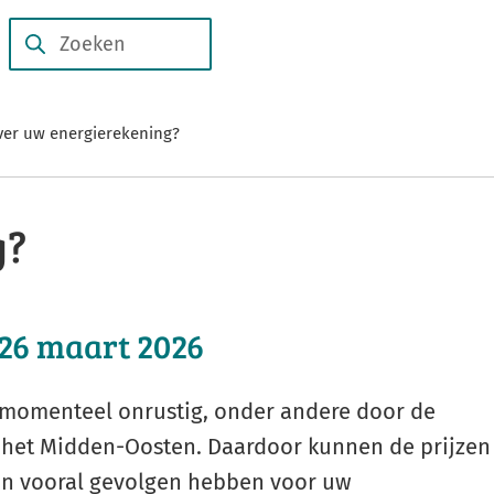
Subsidies
Duurzame
en
Zoeken
Wanneer
verhalen
regelingen
resultaten
beschikbaar
ver uw energierekening?
zijn
kun
je
g?
hierdoor
navigeren
door
26 maart 2026
pijl
omhoog
en
n momenteel onrustig, onder andere door de
omlaag
 het Midden-Oosten. Daardoor kunnen de prijzen
te
kan vooral gevolgen hebben voor uw
gebruiken.