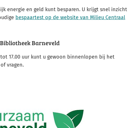
externe
jk energie en geld kunt besparen. U krijgt snel inzicht
website)
(
voudige
bespaartest op de website van Milieu Centraal
n
e
e
 Bibliotheek Barneveld
w
tot 17.00 uur kunt u gewoon binnenlopen bij het
of vragen.