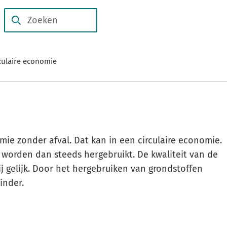
Subsidies
Duurzame
en
Zoeken
Wanneer
verhalen
regelingen
resultaten
beschikbaar
culaire economie
zijn
kun
je
hierdoor
navigeren
door
e zonder afval. Dat kan in een circulaire economie.
pijl
worden dan steeds hergebruikt. De kwaliteit van de
omhoog
ij gelijk. Door het hergebruiken van grondstoffen
en
inder.
omlaag
te
gebruiken.