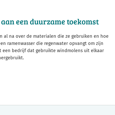
Gebruik
de
aan een duurzame toekomst
enter-
toets
om
 al na over de materialen die ze gebruiken en hoe
een
een ramenwasser die regenwater opvangt om zijn
waarde
 een bedrijf dat gebruikte windmolens uit elkaar
te
hergebruikt.
selecteren.