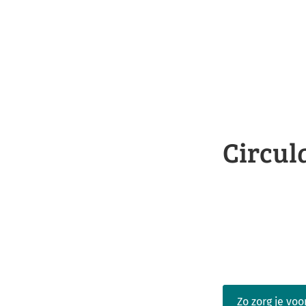
Circul
Zo zorg je voo