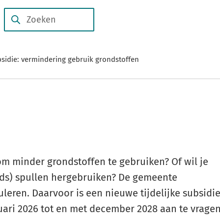
Subsidies
Duurzame
en
Zoeken
Wanneer
verhalen
regelingen
resultaten
beschikbaar
sidie: vermindering gebruik grondstoffen
zijn
kun
je
hierdoor
navigeren
door
pijl
m minder grondstoffen te gebruiken? Of wil je
omhoog
ds) spullen hergebruiken? De gemeente
en
omlaag
uleren. Daarvoor is een nieuwe tijdelijke subsidi
te
uari 2026 tot en met december 2028 aan te vrage
gebruiken.