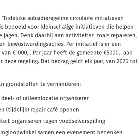
Gebruik
de
 ‘Tijdelijke subsidieregeling circulaire initiatieven
enter-
s bedoeld voor kleinschalige initiatieven die helpen
toets
e jagen. Denk daarbij aan activiteiten zoals repareren,
om
n bewustwordingsacties. Per initiatief is er een
een
an €1000,-. Per jaar heeft de gemeente €5000,- aan
waarde
 deze regeling. Dat bedrag geldt elk jaar, van 2026 tot
te
selecteren.
an grondstoffen te verminderen:
deel- of uitleenlocatie organiseren
n (tijdelijk) repair café openen
teit organiseren tegen voedselverspilling
 kringloopwinkel samen een evenement bedenken