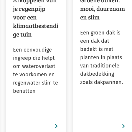
Gebruik
je regenpijp
mooi, duurzaam
de
voor een
en slim
enter-
klimaatbestendi
toets
Een groen dak is
ge tuin
om
een dak dat
een
bedekt is met
Een eenvoudige
waarde
planten in plaats
ingreep die helpt
te
van traditionele
om wateroverlast
selecteren.
dakbedekking
te voorkomen en
zoals dakpannen.
regenwater slim te
benutten