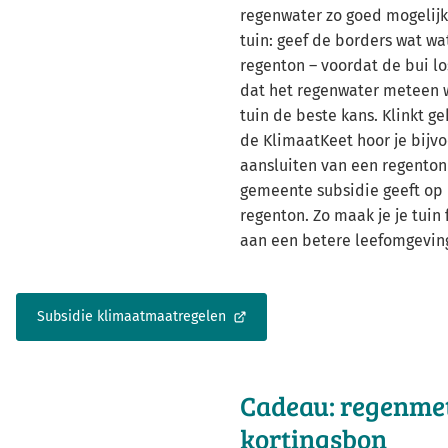
regenwater zo goed mogelijk
tuin: geef de borders wat wat
regenton – voordat de bui lo
dat het regenwater meteen w
tuin de beste kans. Klinkt ge
de KlimaatKeet hoor je bijvo
aansluiten van een regenton
gemeente subsidie geeft op
regenton. Zo maak je je tuin 
aan een betere leefomgevin
Subsidie klimaatmaatregelen
(Verwijst
naar
een
externe
Cadeau: regenmet
website)
kortingsbon