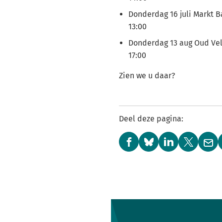
Donderdag 16 juli Markt B
13:00
Donderdag 13 aug Oud Vel
17:00
Zien we u daar?
Deel deze pagina:
(Verwijst
(Verwijst
(Verwijst
(Verwijst
(Ver
naar
naar
naar
naar
naa
een
een
een
een
een
externe
externe
externe
externe
e-
website)
website)
website)
website)
mai