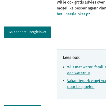
Wil je ook gratis advies over
mogelijke besparingen? Plan
(Verwijst
het Energieloket
.
naar
een
externe
Ga naar het Energieloket
website)
Lees ook
Wijs met water: famil
een waterput
Vakantiepark vangt wa
door te spoelen