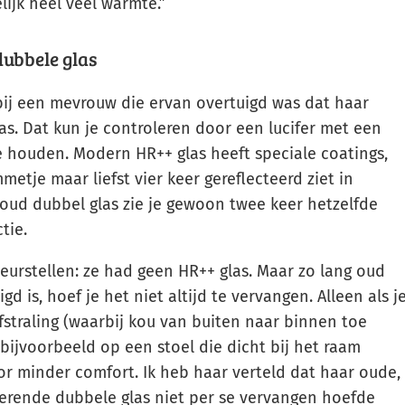
lijk heel veel warmte.”
dubbele glas
bij een mevrouw die ervan overtuigd was dat haar
as. Dat kun je controleren door een lucifer met een
e houden. Modern HR++ glas heeft speciale coatings,
etje maar liefst vier keer gereflecteerd ziet in
n oud dubbel glas zie je gewoon twee keer hetzelfde
tie.
eurstellen: ze had geen HR++ glas. Maar zo lang oud
d is, hoef je het niet altijd te vervangen. Alleen als j
fstraling (waarbij kou van buiten naar binnen toe
 bijvoorbeeld op een stoel die dicht bij het raam
oor minder comfort. Ik heb haar verteld dat haar oude,
erende dubbele glas niet per se vervangen hoefde