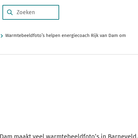
Subsidies
Duurzame
en
Zoeken
Wanneer
verhalen
regelingen
resultaten
beschikbaar
Warmtebeeldfoto’s helpen energiecoach Rijk van Dam om
zijn
kun
je
hierdoor
navigeren
door
pijl
omhoog
en
omlaag
te
 Dam maakt veel warmtebeeldfoto’s in Barneveld.
gebruiken.