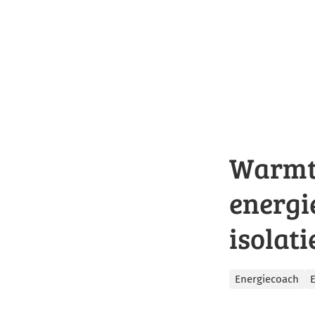
Warmte
energi
isolat
Categorieën
Energiecoach
E