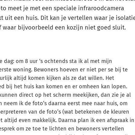
Gebruik
o meet je met een speciale infraroodcamera
de
uit een huis. Dit kan je vertellen waar je isolati
enter-
f waar bijvoorbeeld een kozijn niet goed sluit.
toets
om
een
waarde
e dag: om 8 uur ‘s ochtends sta ik al met mijn
te
erste woning. Bewoners hoeven er niet per se bij te
selecteren.
rlijk altijd komen kijken als ze dat willen. Het
goed bij het huis kan komen en er omheen kan lopen.
kunnen direct op het scherm meekijken, dan zie je al
ch neem ik de foto’s daarna eerst mee naar huis, om
nterpreteren van de foto’s (wat betekenen de kleuren
iet altijd even makkelijk. Daarna plan ik een afspraak in
sprek om ze toe te lichten en bewoners vertellen