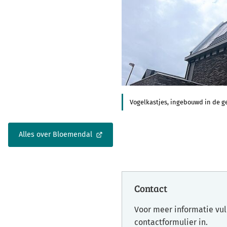
Vogelkastjes, ingebouwd in de g
Alles over Bloemendal
(Verwijst
naar
een
externe
website)
Contact
Voor meer informatie vul
contactformulier in.