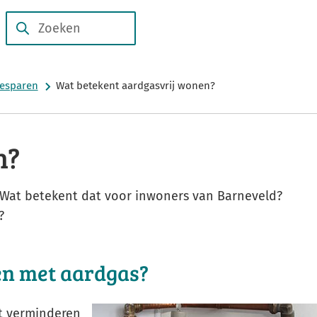
Subsidies
Duurzame
en
Zoeken
Wanneer
verhalen
regelingen
resultaten
beschikbaar
besparen
Wat betekent aardgasvrij wonen?
zijn
kun
je
n?
hierdoor
navigeren
door
 Wat betekent dat voor inwoners van Barneveld?
pijl
?
omhoog
en
n met aardgas?
omlaag
te
ot verminderen
gebruiken.