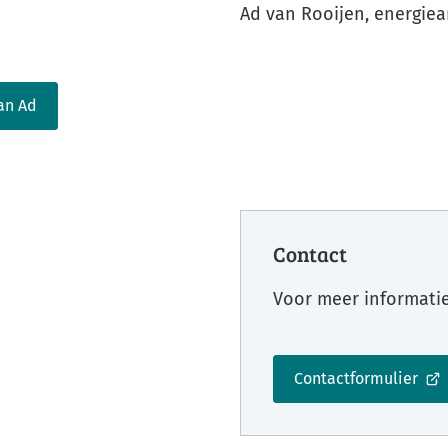
Ad van Rooijen, energie
an Ad
Contact
Voor meer informatie 
Contactformulier
(Verwijst
naar
een