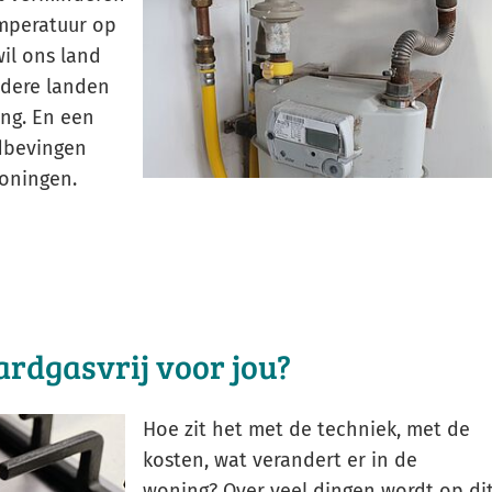
mperatuur op
Gebruik
wil ons land
de
ndere landen
enter-
ng. En een
toets
dbevingen
om
roningen.
een
waarde
te
selecteren.
ardgasvrij voor jou?
Hoe zit het met de techniek, met de
kosten, wat verandert er in de
woning? Over veel dingen wordt op di