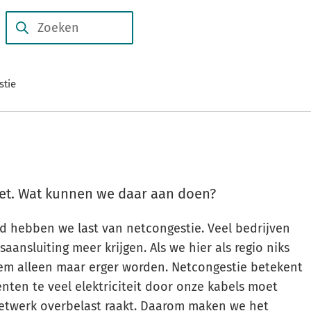
Subsidies
Duurzame
en
Zoeken
Wanneer
verhalen
regelingen
resultaten
beschikbaar
stie
zijn
kun
je
hierdoor
navigeren
door
et. Wat kunnen we daar aan doen?
pijl
d hebben we last van netcongestie. Veel bedrijven
omhoog
saansluiting meer krijgen. Als we hier als regio niks
en
eem alleen maar erger worden. Netcongestie betekent
omlaag
ten te veel elektriciteit door onze kabels moet
te
etwerk overbelast raakt. Daarom maken we het
gebruiken.