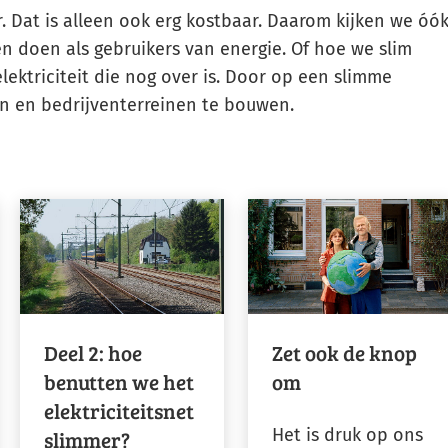
. Dat is alleen ook erg kostbaar. Daarom kijken we óó
Gebruik
n doen als gebruikers van energie. Of hoe we slim
de
ktriciteit die nog over is. Door op een slimme
enter-
n en bedrijventerreinen te bouwen.
toets
om
een
waarde
te
selecteren.
Deel 2: hoe
Zet ook de knop
benutten we het
om
elektriciteitsnet
Het is druk op ons
slimmer?