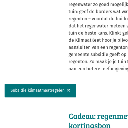
regenwater zo goed mogelijk
tuin: geef de borders wat wat
regenton – voordat de bui lo
dat het regenwater meteen w
tuin de beste kans. Klinkt ge
de KlimaatKeet hoor je bijvo
aansluiten van een regenton
gemeente subsidie geeft op
regenton. Zo maak je je tuin 
aan een betere leefomgevin
Subsidie klimaatmaatregelen
(Verwijst
naar
een
externe
Cadeau: regenmet
website)
kortingsbon