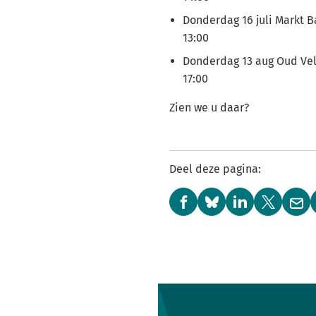
Donderdag 16 juli Markt B
13:00
Donderdag 13 aug Oud Vel
17:00
Zien we u daar?
Deel deze pagina:
(Verwijst
(Verwijst
(Verwijst
(Verwijst
(Ver
naar
naar
naar
naar
naa
een
een
een
een
een
externe
externe
externe
externe
e-
website)
website)
website)
website)
mai