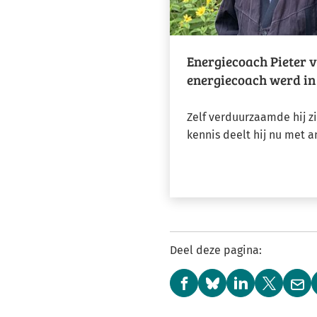
Energiecoach Pieter 
energiecoach werd in
Zelf verduurzaamde hij zi
kennis deelt hij nu met 
Deel deze pagina:
(Verwijst
(Verwijst
(Verwijst
(Verwijst
(Ver
naar
naar
naar
naar
naa